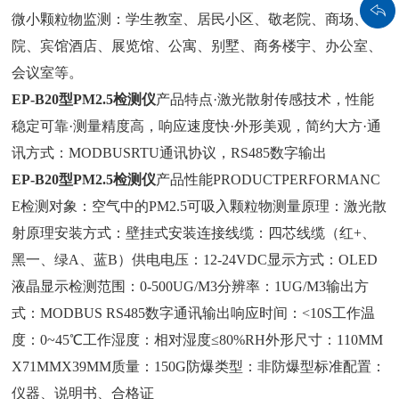
微小颗粒物监测：学生教室、居民小区、敬老院、商场、医
院、宾馆酒店、展览馆、公寓、别墅、商务楼宇、办公室、
会议室等。
EP-B20型PM2.5检测仪
产品特点
·激光散射传感技术，性能
稳定可靠
·测量精度高，响应速度快
·外形美观，简约大方
·通
讯方式：MODBUSRTU通讯协议，RS485数字输出
EP-B20型PM2.5检测仪
产品性能
PRODUCTPERFORMANC
E
检测对象：空气中的PM2.5可吸入颗粒物
测量原理：激光散
射原理
安装方式：壁挂式安装
连接线缆：四芯线缆（红+、
黑一、绿A、蓝B）
供电电压：12-24VDC
显示方式：OLED
液晶显示
检测范围：0-500UG/M3
分辨率：1UG/M3
输出方
式：MODBUS RS485数字通讯输出
响应时间：<10S
工作温
度：0~45℃
工作湿度：相对湿度≤80%RH
外形尺寸：110MM
X71MMX39MM
质量：150G
防爆类型：非防爆型
标准配置：
仪器、说明书、合格证