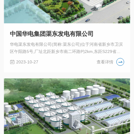
中国华电集团渠东发电有限公司
华电渠东发电有限公司(简称:渠东公司)位于河南省新乡市卫滨
区午阳路5号,厂址北距新乡市南二环路约2km,东距S229省道
约3km,东南距东孟姜女河约2km。电厂厂址位于新乡市南郊卫
2023-10-27
查看详情
滨区,厂址西靠贾屯村,东为良任旺村,北为赵村;北临新乡市南二
环,东临G107、G4京珠高速;境内有京广铁路、太焦铁路、新
焦铁路、新荷铁路等,交通非常便利。电厂周围村庄较多,还有
一些公共设施。