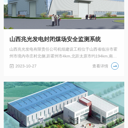
山西兆光发电封闭煤场安全监测系统
山西兆光发电有限责任公司机组建设工程位于山西省临汾市霍
州市境内寺庄村北侧,距霍州市4km,北距太原市约194km,南距
临汾64km。厂区东侧紧邻汾河西岸的霍侯一级公路,并与南同
2023-10-27
查看详情
蒲铁路隔河相望。西侧紧邻霍州矿务局所属的白龙煤矿。北侧
为白龙煤矿铁路专用线,南侧为寺庄村。