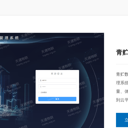
青
青贮
理系
量、
到云