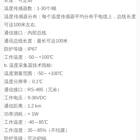
长度：可定制
温度传感器数：
1-30
个
/
根
温度传感器分布：每个温度传感器平均分布于电缆上，
总
线长度
可达
10
0
米左右
.
通信接口：内部总线
通讯
总线长度：最长可达
100
米
防护等级：
IP67
工作温度：
-5
0
～
+1
00℃
b.
温度采集器技术指标
:
温度测量范围：
-5
0
～
+1
00℃
温度分辨率：
0.1
℃
通信接口：
RS-485
（冗余）
工作电压：
9-36
VDC
通信距离：
1.2 km
功率消耗：
< 1W
工作温度：
-40
～
85
℃
工作湿度：
35
～
85%
（不结露）
防护等级：可达
IP66