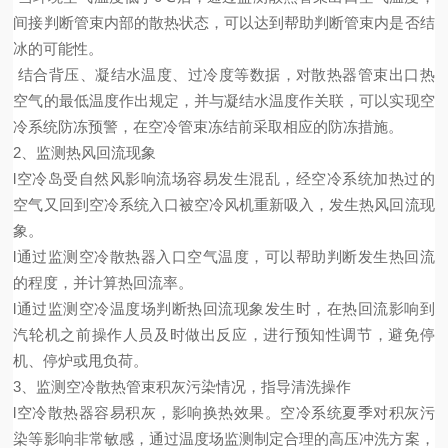
间接判断管束内部的散热状态，可以达到帮助判断管束内是否结
冰的可能性。
结合背压、凝结水温度、过冷度等数据，对散热器管束出口热
空气的最低温度作出规定，并与凝结水温度作关联，可以实现空
冷系统防冻预警，在空冷管束冻结前采取相应的防冻措施。
2
、监测热风回流现象
l
空冷岛受自然风影响流场容易发生混乱，经空冷系统加热过的
空气又回到空冷系统入口被空冷风机重新吸入，发生热风回流现
象。
l
通过监测空冷散热器入口空气温度，可以帮助判断发生热回流
的程度，并计算热回流率。
l
通过监测空冷温度场判断热回流现象发生时，在热回流影响到
汽轮机之前操作人员及时做出反应，进行预知性调节，避免停
机、停炉或甩负荷。
3
、监测空冷散热管束积灰污染情况，指导清洗操作
l
空冷散热器容易积灰，影响换热效果。空冷系统夏季对积灰污
染等影响非常敏感，通过温度场监测制定合理的高压冲洗方案，