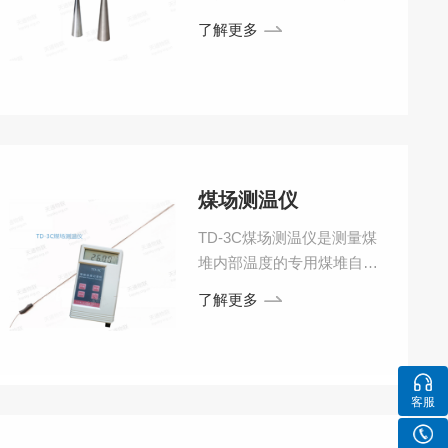
微波接触到被测介质表面后
了解更多
被反射回来再次被天线系统
接收，将信号传输给电子线
路部分自动转换成物位信号
煤场测温仪
TD-3C煤场测温仪是测量煤
堆内部温度的专用煤堆自燃
测温仪器。利用煤场测温仪
了解更多
测量煤场煤堆内部温度，可
及时了解煤堆内部的发热状
况，及早采取措施，消除煤
堆自燃现象的发生，防止煤
客服
场煤堆自燃带来的严重后
果。