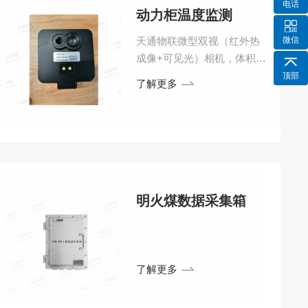
电话
动力柜温度监测
微信
天通物联微型双视（红外热
成像+可见光）相机，体积小
巧，可安装在各类电气柜
顶部
了解更多
内，屏柜内，高压开关柜内
对电气设备，电源模块，节
点，触头，开关等发热目标
实时在线温度和视频监测，
预警，该产品可通过 IP 网络
将采集到的数据信息传输至
后端系统平台进行存储和分
明火煤数据采集箱
析诊断，可提供设备SDK开
发包，便于进行二次开发和
与第三方平台进行对接。
了解更多