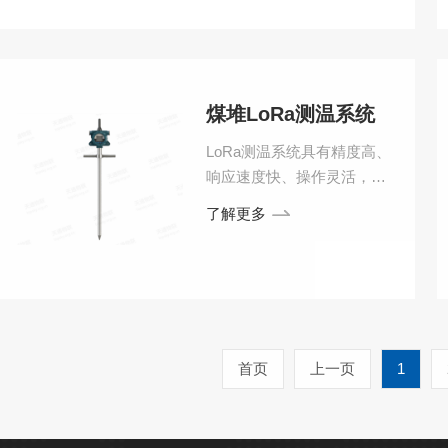
低温；具有较强的防尘、防
腐蚀和抗熏蒸能力。
煤堆LoRa测温系统
LoRa测温系统具有精度高、
响应速度快、操作灵活，界
面直观，组网方便，抗干扰
了解更多
性等优良特性。是工程监测
人员的理想选择。被广泛用
于科研单位、检测单位以及
电厂煤场等领域对温度的检
测。
首页
上一页
1