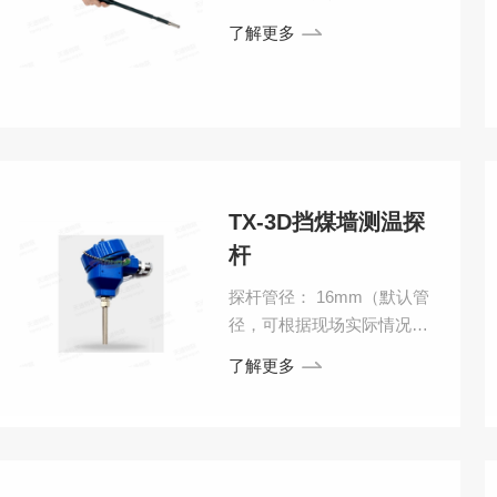
米位置。TX-3DL测温杆或测
了解更多
温电缆是整个煤场防自燃子
系统的核心，主要作用是准
确采集煤堆内部温度数据，
存储在测温仪和采集分机
内。
TX-3D挡煤墙测温探
杆
探杆管径： 16mm（默认管
径，可根据现场实际情况定
制），探杆长度：
了解更多
800mm（默认长度，可根据
现场实际情况定制），探杆
丝径： 2.0mm（默认丝径，
可根据现场实际情况定制）