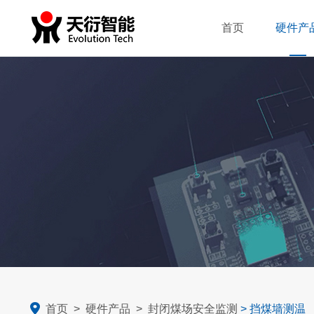
首页
硬件产
智慧粮库
封闭煤场安全
智慧煤场
首页
>
硬件产品
>
封闭煤场安全监测
> 挡煤墙测温